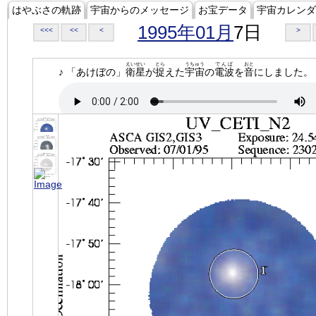
はやぶさの軌跡
宇宙からのメッセージ
お宝データ
宇宙カレンダ
1995年01月
7日
<<<
<<
<
>
えいせい
とら
うちゅう
でんぱ
おと
♪ 「あけぼの」
衛星
が
捉
えた
宇宙
の
電波
を
音
にしました。