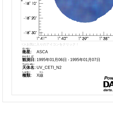
👈 お気に入りのアイコンをクリック！
えいせい
衛星
:
ASCA
かんそく
び
観測
日
:
1995年01月06日 - 1995年01月07日
てんたいめい
天体名
:
UV_CETI_N2
しゅるい
せん
種類
:
X
線