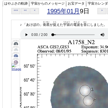
はやぶさの軌跡
宇宙からのメッセージ
お宝データ
宇宙カレンダ
1995年01月
9日
<<<
<<
<
>
えいせい
とら
うちゅう
でんぱ
おと
♪ 「あけぼの」
衛星
が
捉
えた
宇宙
の
電波
を
音
にしました。