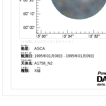
👈 お気に入りのアイコンをクリック！
えいせい
衛星
:
ASCA
かんそく
び
観測
日
:
1995年01月08日 - 1995年01月09日
てんたいめい
天体名
:
A1758_N2
しゅるい
せん
種類
:
X
線