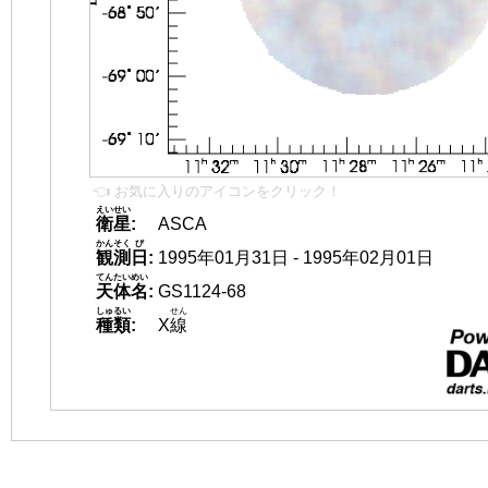
👈 お気に入りのアイコンをクリック！
えいせい
衛星
:
ASCA
かんそく
び
観測
日
:
1995年01月31日 - 1995年02月01日
てんたいめい
天体名
:
GS1124-68
しゅるい
せん
種類
:
X
線