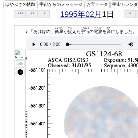
はやぶさの軌跡
宇宙からのメッセージ
お宝データ
宇宙カレンダ
1995年02月
1日
<<<
<<
<
>
えいせい
とら
うちゅう
でんぱ
おと
♪ 「あけぼの」
衛星
が
捉
えた
宇宙
の
電波
を
音
にしました。