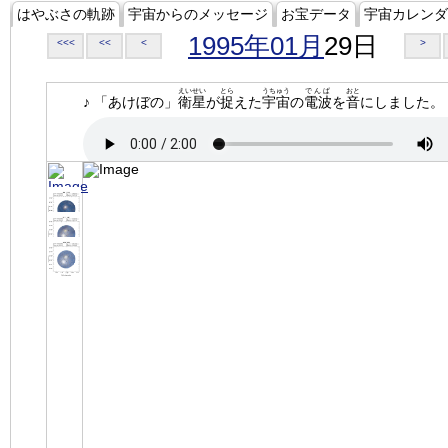
はやぶさの軌跡
宇宙からのメッセージ
お宝データ
宇宙カレンダ
1995年01月
29日
<<<
<<
<
>
えいせい
とら
うちゅう
でんぱ
おと
♪ 「あけぼの」
衛星
が
捉
えた
宇宙
の
電波
を
音
にしました。