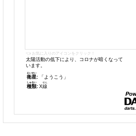
👈 お気に入りのアイコンをクリック！
太陽活動の低下により、コロナが暗くなって
います。
えいせい
衛星
:
「ようこう」
しゅるい
せん
種類
:
X
線