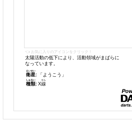
👈 お気に入りのアイコンをクリック！
太陽活動の低下により、活動領域がまばらに
なっています。
えいせい
衛星
:
「ようこう」
しゅるい
せん
種類
:
X
線