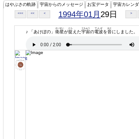
はやぶさの軌跡
宇宙からのメッセージ
お宝データ
宇宙カレンダ
1994年01月
29日
<<<
<<
<
>
えいせい
とら
うちゅう
でんぱ
おと
♪ 「あけぼの」
衛星
が
捉
えた
宇宙
の
電波
を
音
にしました。