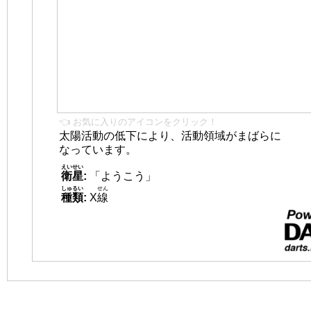
👈 お気に入りのアイコンをクリック！
太陽活動の低下により、活動領域がまばらに
なっています。
えいせい
衛星
:
「ようこう」
しゅるい
せん
種類
:
X
線