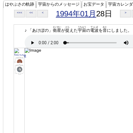
はやぶさの軌跡
宇宙からのメッセージ
お宝データ
宇宙カレンダ
1994年01月
28日
<<<
<<
<
>
えいせい
とら
うちゅう
でんぱ
おと
♪ 「あけぼの」
衛星
が
捉
えた
宇宙
の
電波
を
音
にしました。