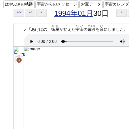
はやぶさの軌跡
宇宙からのメッセージ
お宝データ
宇宙カレンダ
1994年01月
30日
<<<
<<
<
>
えいせい
とら
うちゅう
でんぱ
おと
♪ 「あけぼの」
衛星
が
捉
えた
宇宙
の
電波
を
音
にしました。