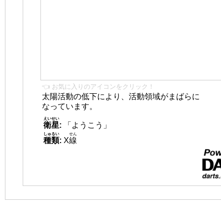
👈 お気に入りのアイコンをクリック！
太陽活動の低下により、活動領域がまばらに
なっています。
えいせい
衛星
:
「ようこう」
しゅるい
せん
種類
:
X
線