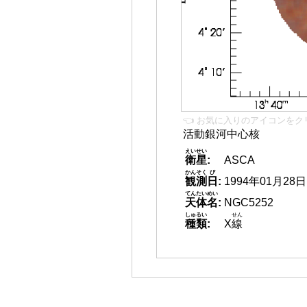
👈 お気に入りのアイコンをク
活動銀河中心核
えいせい
衛星
:
ASCA
かんそく
び
観測
日
:
1994年01月28日
てんたいめい
天体名
:
NGC5252
しゅるい
せん
種類
:
X
線