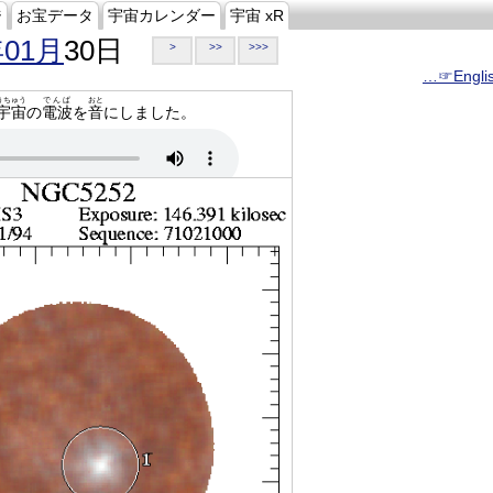
ジ
お宝データ
宇宙カレンダー
宇宙 xR
年01月
30日
>
>>
>>>
…☞Engli
うちゅう
でんぱ
おと
宇宙
の
電波
を
音
にしました。