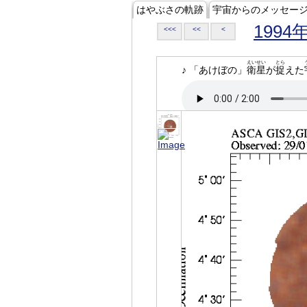
はやぶさの軌跡
宇宙からのメッセー
1994
<<<
<<
<
えいせい
とら
♪ 「あけぼの」
衛星
が
捉
えた