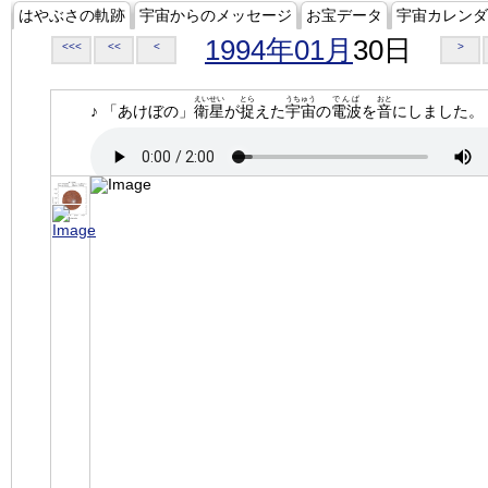
はやぶさの軌跡
宇宙からのメッセージ
お宝データ
宇宙カレンダ
1994年01月
30日
<<<
<<
<
>
えいせい
とら
うちゅう
でんぱ
おと
♪ 「あけぼの」
衛星
が
捉
えた
宇宙
の
電波
を
音
にしました。