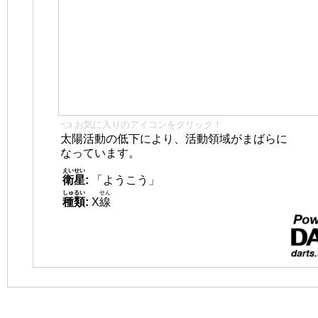
👈 お気に入りのアイコンをクリック！
太陽活動の低下により、活動領域がまばらに
なっています。
えいせい
衛星
:
「ようこう」
しゅるい
せん
種類
:
X
線