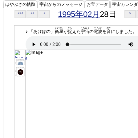
はやぶさの軌跡
宇宙からのメッセージ
お宝データ
宇宙カレンダ
1995年02月
28日
<<<
<<
<
>
えいせい
とら
うちゅう
でんぱ
おと
♪ 「あけぼの」
衛星
が
捉
えた
宇宙
の
電波
を
音
にしました。