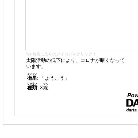
👈 お気に入りのアイコンをクリック！
太陽活動の低下により、コロナが暗くなって
います。
えいせい
衛星
:
「ようこう」
しゅるい
せん
種類
:
X
線