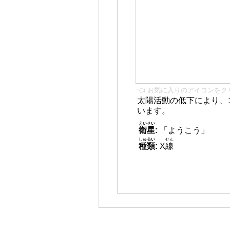
👈 お気に入りのアイコンをク
太陽活動の低下により、
います。
えいせい
衛星
:
「ようこう」
しゅるい
せん
種類
:
X
線