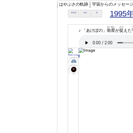
はやぶさの軌跡
宇宙からのメッセー
1995
<<<
<<
<
えいせい
とら
♪ 「あけぼの」
衛星
が
捉
えた