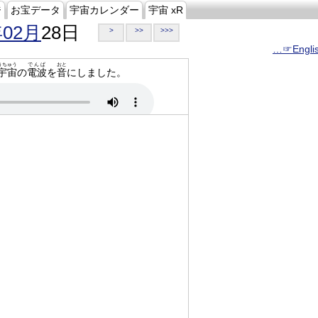
ジ
お宝データ
宇宙カレンダー
宇宙 xR
年02月
28日
>
>>
>>>
…☞Engli
うちゅう
でんぱ
おと
宇宙
の
電波
を
音
にしました。