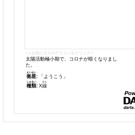
👈 お気に入りのアイコンをクリック！
太陽活動極小期で、コロナが暗くなりまし
た。
えいせい
衛星
:
「ようこう」
しゅるい
せん
種類
:
X
線