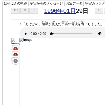
はやぶさの軌跡
宇宙からのメッセージ
お宝データ
宇宙カレンダ
1996年01月
29日
<<<
<<
<
>
えいせい
とら
うちゅう
でんぱ
おと
♪ 「あけぼの」
衛星
が
捉
えた
宇宙
の
電波
を
音
にしました。