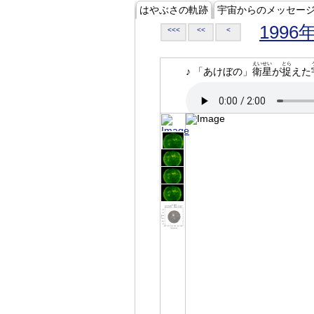
はやぶさの軌跡
宇宙からのメッセー
1996
<<<
<<
<
えいせい
とら
♪ 「あけぼの」
衛星
が
捉
えた