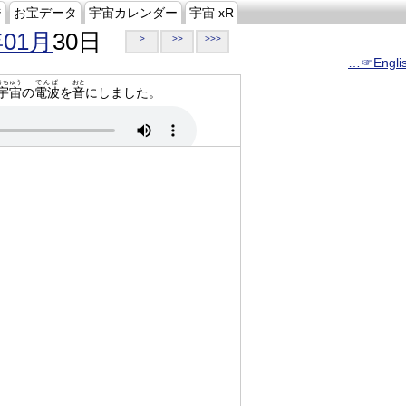
ジ
お宝データ
宇宙カレンダー
宇宙 xR
年01月
30日
>
>>
>>>
…☞Engli
うちゅう
でんぱ
おと
宇宙
の
電波
を
音
にしました。