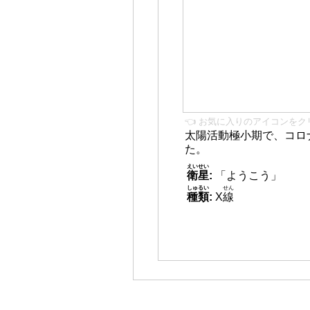
👈 お気に入りのアイコンをク
太陽活動極小期で、コロ
た。
えいせい
衛星
:
「ようこう」
しゅるい
せん
種類
:
X
線