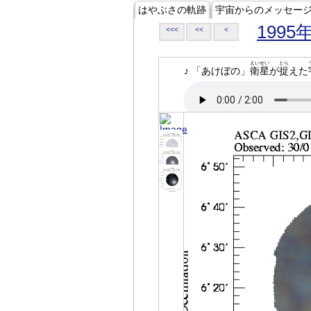
はやぶさの軌跡
宇宙からのメッセー
1995
<<<
<<
<
えいせい
とら
♪ 「あけぼの」
衛星
が
捉
えた