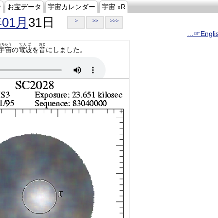
ジ
お宝データ
宇宙カレンダー
宇宙 xR
年01月
31日
>
>>
>>>
…☞Engli
うちゅう
でんぱ
おと
宇宙
の
電波
を
音
にしました。