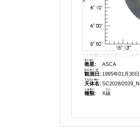
👈 お気に入りのアイコンをク
えいせい
衛星
:
ASCA
かんそく
び
観測
日
:
1995年01月30日
てんたいめい
天体名
:
SC2028/2029_N
しゅるい
せん
種類
:
X
線