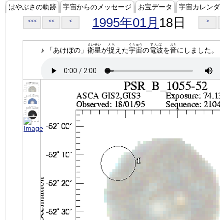
はやぶさの軌跡
宇宙からのメッセージ
お宝データ
宇宙カレンダ
1995年01月
18日
<<<
<<
<
>
えいせい
とら
うちゅう
でんぱ
おと
♪ 「あけぼの」
衛星
が
捉
えた
宇宙
の
電波
を
音
にしました。