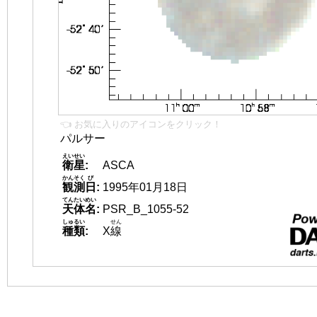
👈 お気に入りのアイコンをクリック！
パルサー
えいせい
衛星
:
ASCA
かんそく
び
観測
日
:
1995年01月18日
てんたいめい
天体名
:
PSR_B_1055-52
しゅるい
せん
種類
:
X
線