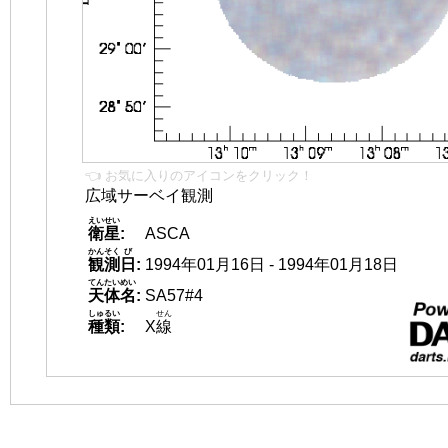
👈 お気に入りのアイコンをクリック！
広域サーベイ観測
えいせい
衛星
:
ASCA
かんそく
び
観測
日
:
1994年01月16日 - 1994年01月18日
てんたいめい
天体名
:
SA57#4
しゅるい
せん
種類
:
X
線