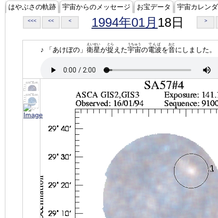
はやぶさの軌跡
宇宙からのメッセージ
お宝データ
宇宙カレンダ
1994年01月
18日
<<<
<<
<
>
えいせい
とら
うちゅう
でんぱ
おと
♪ 「あけぼの」
衛星
が
捉
えた
宇宙
の
電波
を
音
にしました。