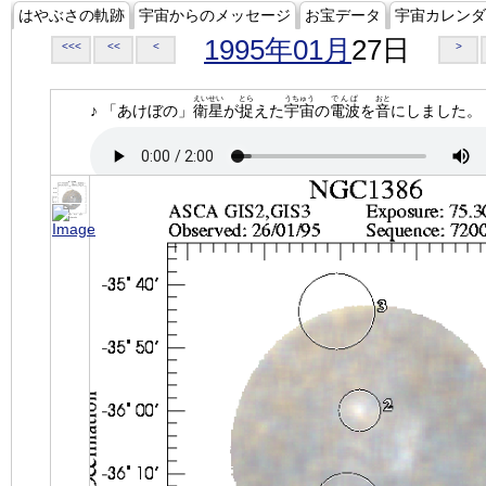
はやぶさの軌跡
宇宙からのメッセージ
お宝データ
宇宙カレンダ
1995年01月
27日
<<<
<<
<
>
えいせい
とら
うちゅう
でんぱ
おと
♪ 「あけぼの」
衛星
が
捉
えた
宇宙
の
電波
を
音
にしました。