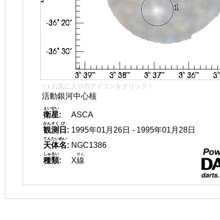
👈 お気に入りのアイコンをクリック！
活動銀河中心核
えいせい
衛星
:
ASCA
かんそく
び
観測
日
:
1995年01月26日 - 1995年01月28日
てんたいめい
天体名
:
NGC1386
しゅるい
せん
種類
:
X
線