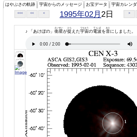
はやぶさの軌跡
宇宙からのメッセージ
お宝データ
宇宙カレンダ
1995年02月
2日
<<<
<<
<
>
えいせい
とら
うちゅう
でんぱ
おと
♪ 「あけぼの」
衛星
が
捉
えた
宇宙
の
電波
を
音
にしました。