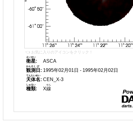
👈 お気に入りのアイコンをクリック！
えいせい
衛星
:
ASCA
かんそく
び
観測
日
:
1995年02月01日 - 1995年02月02日
てんたいめい
天体名
:
CEN_X-3
しゅるい
せん
種類
:
X
線