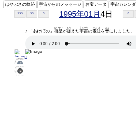
はやぶさの軌跡
宇宙からのメッセージ
お宝データ
宇宙カレンダ
1995年01月
4日
<<<
<<
<
>
えいせい
とら
うちゅう
でんぱ
おと
♪ 「あけぼの」
衛星
が
捉
えた
宇宙
の
電波
を
音
にしました。