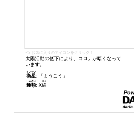
👈 お気に入りのアイコンをクリック！
太陽活動の低下により、コロナが暗くなって
います。
えいせい
衛星
:
「ようこう」
しゅるい
せん
種類
:
X
線