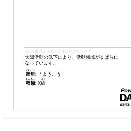
👈 お気に入りのアイコンをクリック！
太陽活動の低下により、活動領域がまばらに
なっています。
えいせい
衛星
:
「ようこう」
しゅるい
せん
種類
:
X
線