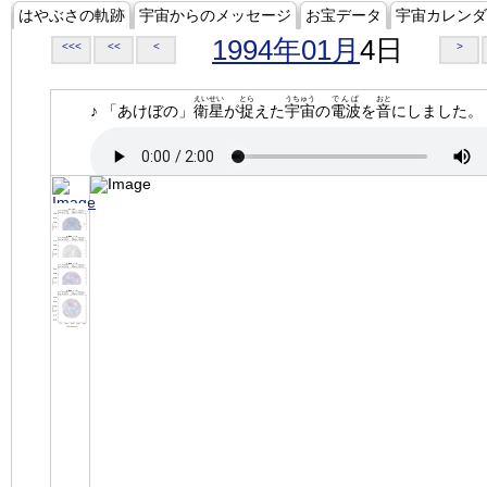
はやぶさの軌跡
宇宙からのメッセージ
お宝データ
宇宙カレンダ
1994年01月
4日
<<<
<<
<
>
えいせい
とら
うちゅう
でんぱ
おと
♪ 「あけぼの」
衛星
が
捉
えた
宇宙
の
電波
を
音
にしました。