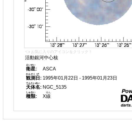
👈 お気に入りのアイコンをクリック！
活動銀河中心核
えいせい
衛星
:
ASCA
かんそく
び
観測
日
:
1995年01月22日 - 1995年01月23日
てんたいめい
天体名
:
NGC_5135
しゅるい
せん
種類
:
X
線