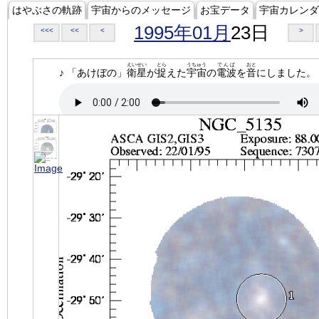
はやぶさの軌跡
宇宙からのメッセージ
お宝データ
宇宙カレンダ
1995年01月
23日
<<<
<<
<
>
えいせい
とら
うちゅう
でんぱ
おと
♪ 「あけぼの」
衛星
が
捉
えた
宇宙
の
電波
を
音
にしました。