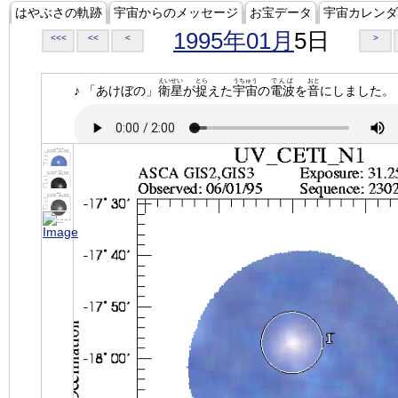
はやぶさの軌跡
宇宙からのメッセージ
お宝データ
宇宙カレンダ
1995年01月
5日
<<<
<<
<
>
えいせい
とら
うちゅう
でんぱ
おと
♪ 「あけぼの」
衛星
が
捉
えた
宇宙
の
電波
を
音
にしました。