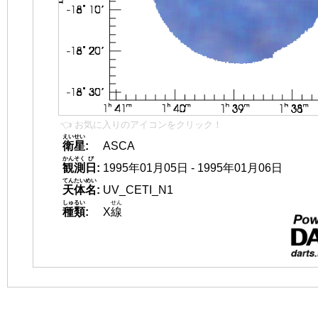
👈 お気に入りのアイコンをクリック！
えいせい
衛星
:
ASCA
かんそく
び
観測
日
:
1995年01月05日 - 1995年01月06日
てんたいめい
天体名
:
UV_CETI_N1
しゅるい
せん
種類
:
X
線