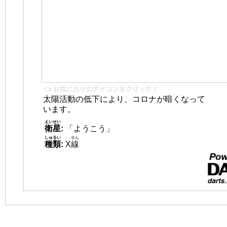
👈 お気に入りのアイコンをクリック！
太陽活動の低下により、コロナが暗くなって
います。
えいせい
衛星
:
「ようこう」
しゅるい
せん
種類
:
X
線