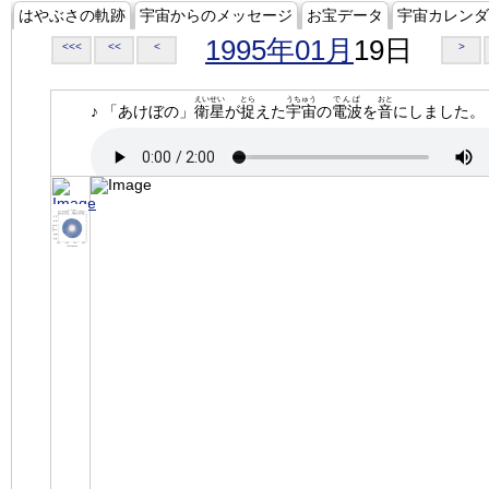
はやぶさの軌跡
宇宙からのメッセージ
お宝データ
宇宙カレンダ
1995年01月
19日
<<<
<<
<
>
えいせい
とら
うちゅう
でんぱ
おと
♪ 「あけぼの」
衛星
が
捉
えた
宇宙
の
電波
を
音
にしました。