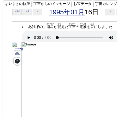
はやぶさの軌跡
宇宙からのメッセージ
お宝データ
宇宙カレンダ
1995年01月
16日
<<<
<<
<
>
えいせい
とら
うちゅう
でんぱ
おと
♪ 「あけぼの」
衛星
が
捉
えた
宇宙
の
電波
を
音
にしました。