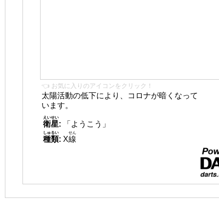
👈 お気に入りのアイコンをクリック！
太陽活動の低下により、コロナが暗くなって
います。
えいせい
衛星
:
「ようこう」
しゅるい
せん
種類
:
X
線