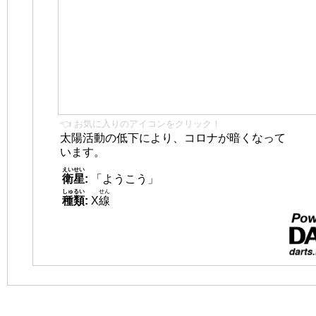
👈 お気に入りのアイコンをクリック！
太陽活動の低下により、コロナが暗くなって
います。
えいせい
衛星
:
「ようこう」
しゅるい
せん
種類
:
X
線