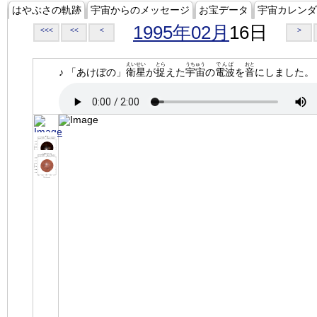
はやぶさの軌跡
宇宙からのメッセージ
お宝データ
宇宙カレンダ
1995年02月
16日
<<<
<<
<
>
えいせい
とら
うちゅう
でんぱ
おと
♪ 「あけぼの」
衛星
が
捉
えた
宇宙
の
電波
を
音
にしました。