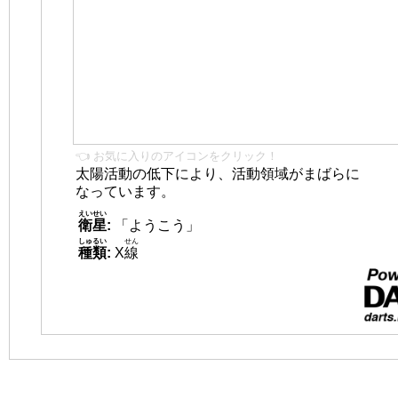
👈 お気に入りのアイコンをクリック！
太陽活動の低下により、活動領域がまばらに
なっています。
えいせい
衛星
:
「ようこう」
しゅるい
せん
種類
:
X
線