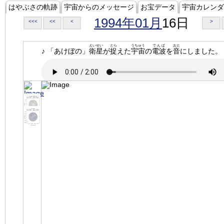
はやぶさの軌跡
宇宙からのメッセージ
お宝データ
宇宙カレンダ
1994年01月
16日
<<<
<<
<
>
えいせい
とら
うちゅう
でんぱ
おと
♪ 「あけぼの」
衛星
が
捉
えた
宇宙
の
電波
を
音
にしました。