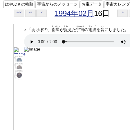
はやぶさの軌跡
宇宙からのメッセージ
お宝データ
宇宙カレンダ
1994年02月
16日
<<<
<<
<
>
えいせい
とら
うちゅう
でんぱ
おと
♪ 「あけぼの」
衛星
が
捉
えた
宇宙
の
電波
を
音
にしました。