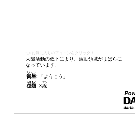
👈 お気に入りのアイコンをクリック！
太陽活動の低下により、活動領域がまばらに
なっています。
えいせい
衛星
:
「ようこう」
しゅるい
せん
種類
:
X
線