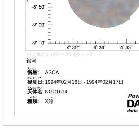
👈 お気に入りのアイコンをクリック！
銀河
えいせい
衛星
:
ASCA
かんそく
び
観測
日
:
1994年02月16日 - 1994年02月17日
てんたいめい
天体名
:
NGC1614
しゅるい
せん
種類
:
X
線