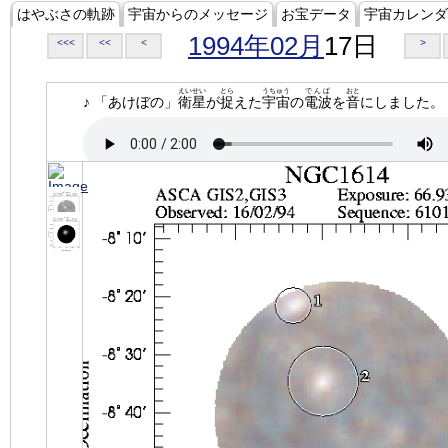
はやぶさの軌跡
宇宙からのメッセージ
お宝データ
宇宙カレンダ
1994年02月
17日
<<<
<<
<
>
えいせい
とら
うちゅう
でんぱ
おと
♪ 「あけぼの」
衛星
が
捉
えた
宇宙
の
電波
を
音
にしました。