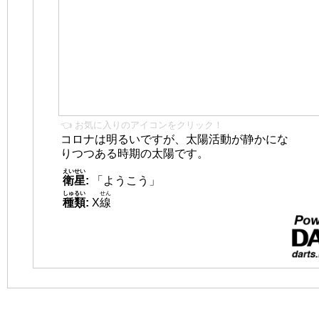
👈 お気に入りのアイコンをクリック！
コロナは明るいですが、太陽活動が静かにな
りつつある時期の太陽です。
えいせい
衛星
:
「ようこう」
しゅるい
せん
種類
:
X
線