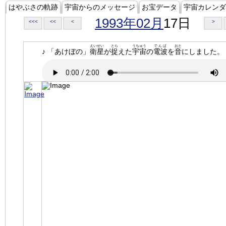
はやぶさの軌跡
宇宙からのメッセージ
お宝データ
宇宙カレンダ
1993年02月
17日
<<<
<<
<
>
えいせい
とら
うちゅう
でんぱ
おと
♪ 「あけぼの」
衛星
が
捉
えた
宇宙
の
電波
を
音
にしました。