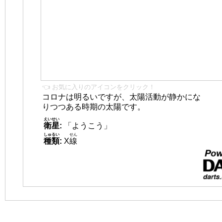
👈 お気に入りのアイコンをクリック！
コロナは明るいですが、太陽活動が静かにな
りつつある時期の太陽です。
えいせい
衛星
:
「ようこう」
しゅるい
せん
種類
:
X
線