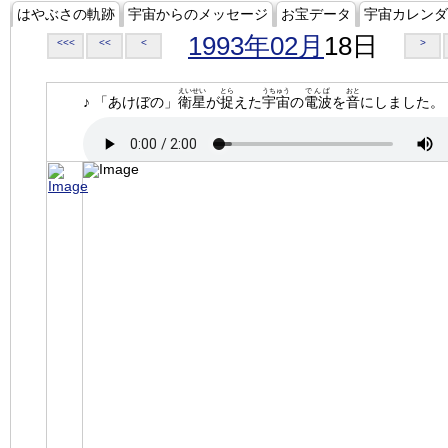
はやぶさの軌跡
宇宙からのメッセージ
お宝データ
宇宙カレンダ
1993年02月
18日
<<<
<<
<
>
えいせい
とら
うちゅう
でんぱ
おと
♪ 「あけぼの」
衛星
が
捉
えた
宇宙
の
電波
を
音
にしました。