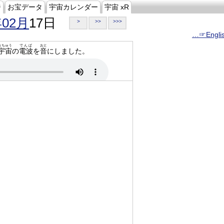
ジ
お宝データ
宇宙カレンダー
宇宙 xR
年02月
17日
>
>>
>>>
…☞Engli
うちゅう
でんぱ
おと
宇宙
の
電波
を
音
にしました。