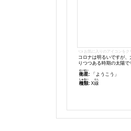
👈 お気に入りのアイコンをク
コロナは明るいですが、
りつつある時期の太陽で
えいせい
衛星
:
「ようこう」
しゅるい
せん
種類
:
X
線