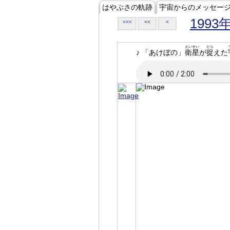
はやぶさの軌跡
宇宙からのメッセー
1993
<<<
<<
<
えいせい
とら
♪ 「あけぼの」
衛星
が
捉
えた