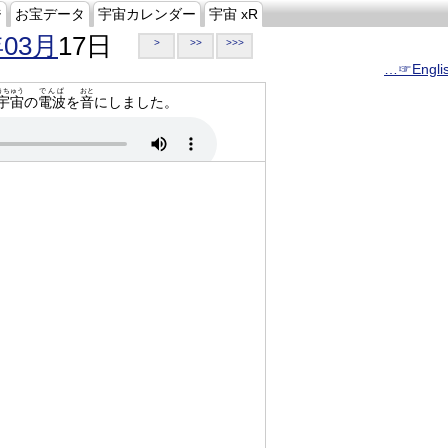
ジ
お宝データ
宇宙カレンダー
宇宙 xR
年03月
17日
>
>>
>>>
…☞Engli
うちゅう
でんぱ
おと
宇宙
の
電波
を
音
にしました。