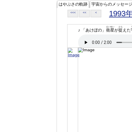
はやぶさの軌跡
宇宙からのメッセー
1993
<<<
<<
<
えいせい
とら
♪ 「あけぼの」
衛星
が
捉
えた