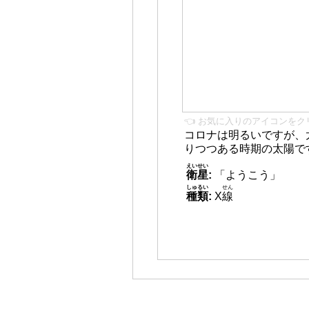
👈 お気に入りのアイコンをク
コロナは明るいですが、
りつつある時期の太陽で
えいせい
衛星
:
「ようこう」
しゅるい
せん
種類
:
X
線