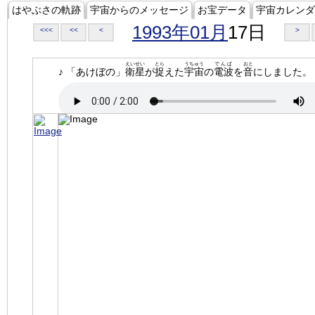
はやぶさの軌跡
宇宙からのメッセージ
お宝データ
宇宙カレンダ
1993年01月
17日
<<<
<<
<
>
えいせい
とら
うちゅう
でんぱ
おと
♪ 「あけぼの」
衛星
が
捉
えた
宇宙
の
電波
を
音
にしました。