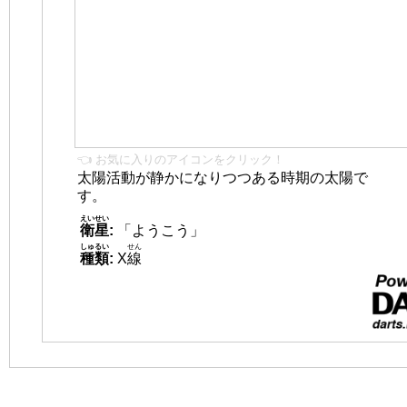
👈 お気に入りのアイコンをクリック！
太陽活動が静かになりつつある時期の太陽で
す。
えいせい
衛星
:
「ようこう」
しゅるい
せん
種類
:
X
線