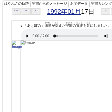
はやぶさの軌跡
宇宙からのメッセージ
お宝データ
宇宙カレンダ
1992年01月
17日
<<<
<<
<
>
えいせい
とら
うちゅう
でんぱ
おと
♪ 「あけぼの」
衛星
が
捉
えた
宇宙
の
電波
を
音
にしました。