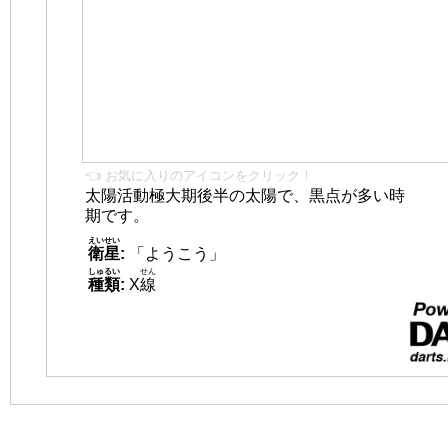
👈 お気に入りのアイコンをクリック！
太陽活動極大期後半の太陽で、黒点が多い時
期です。
えいせい
衛星
:
「ようこう」
しゅるい
せん
種類
:
X
線