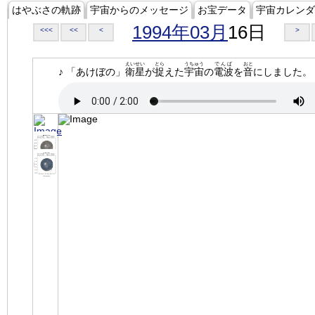
はやぶさの軌跡
宇宙からのメッセージ
お宝データ
宇宙カレンダ
1994年03月
16日
<<<
<<
<
>
えいせい
とら
うちゅう
でんぱ
おと
♪ 「あけぼの」
衛星
が
捉
えた
宇宙
の
電波
を
音
にしました。