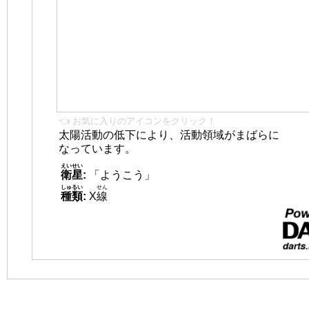
👈 お気に入りのアイコンをクリック！
太陽活動の低下により、活動領域がまばらに
なっています。
えいせい
衛星
:
「ようこう」
しゅるい
せん
種類
:
X
線