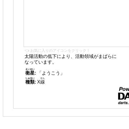
👈 お気に入りのアイコンをクリック！
太陽活動の低下により、活動領域がまばらに
なっています。
えいせい
衛星
:
「ようこう」
しゅるい
せん
種類
:
X
線