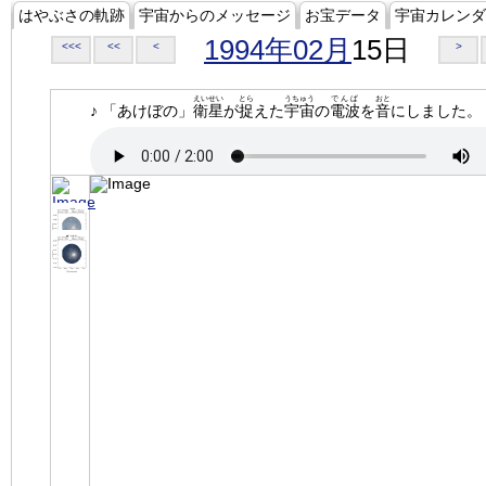
はやぶさの軌跡
宇宙からのメッセージ
お宝データ
宇宙カレンダ
1994年02月
15日
<<<
<<
<
>
えいせい
とら
うちゅう
でんぱ
おと
♪ 「あけぼの」
衛星
が
捉
えた
宇宙
の
電波
を
音
にしました。