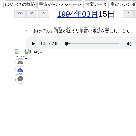
はやぶさの軌跡
宇宙からのメッセージ
お宝データ
宇宙カレンダ
1994年03月
15日
<<<
<<
<
>
えいせい
とら
うちゅう
でんぱ
おと
♪ 「あけぼの」
衛星
が
捉
えた
宇宙
の
電波
を
音
にしました。