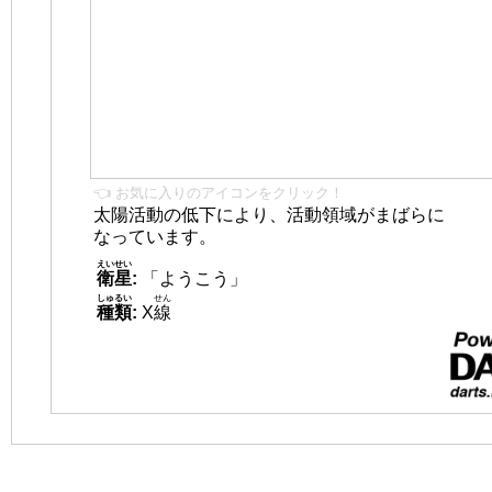
👈 お気に入りのアイコンをクリック！
太陽活動の低下により、活動領域がまばらに
なっています。
えいせい
衛星
:
「ようこう」
しゅるい
せん
種類
:
X
線