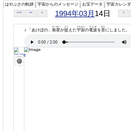
はやぶさの軌跡
宇宙からのメッセージ
お宝データ
宇宙カレンダ
1994年03月
14日
<<<
<<
<
>
えいせい
とら
うちゅう
でんぱ
おと
♪ 「あけぼの」
衛星
が
捉
えた
宇宙
の
電波
を
音
にしました。