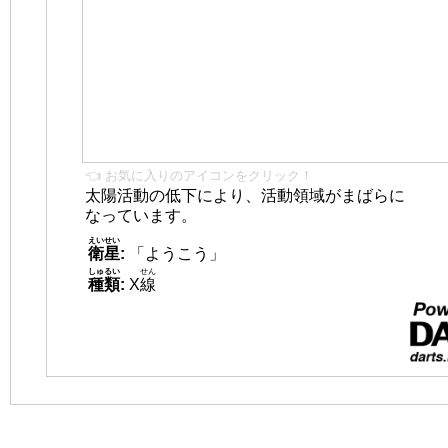
👈 お気に入りのアイコンをクリック！
太陽活動の低下により、活動領域がまばらに
なっています。
えいせい
衛星
:
「ようこう」
しゅるい
せん
種類
:
X
線