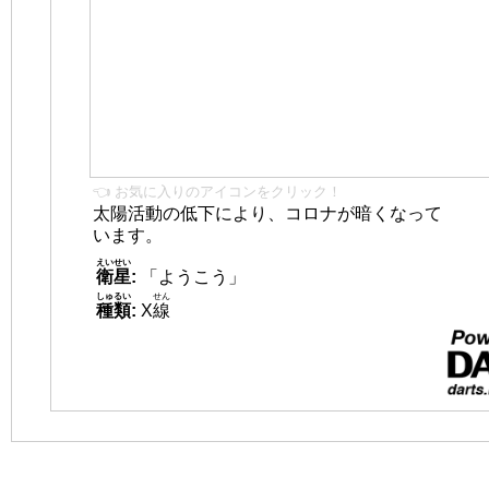
👈 お気に入りのアイコンをクリック！
太陽活動の低下により、コロナが暗くなって
います。
えいせい
衛星
:
「ようこう」
しゅるい
せん
種類
:
X
線