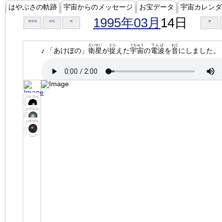
はやぶさの軌跡
宇宙からのメッセージ
お宝データ
宇宙カレンダ
1995年03月
14日
<<<
<<
<
>
えいせい
とら
うちゅう
でんぱ
おと
♪ 「あけぼの」
衛星
が
捉
えた
宇宙
の
電波
を
音
にしました。