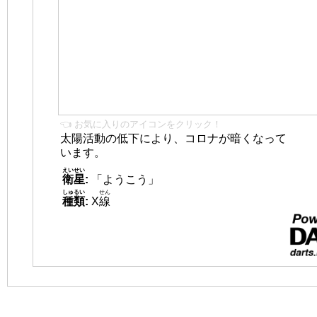
👈 お気に入りのアイコンをクリック！
太陽活動の低下により、コロナが暗くなって
います。
えいせい
衛星
:
「ようこう」
しゅるい
せん
種類
:
X
線