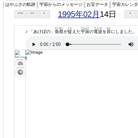
はやぶさの軌跡
宇宙からのメッセージ
お宝データ
宇宙カレンダ
1995年02月
14日
<<<
<<
<
>
えいせい
とら
うちゅう
でんぱ
おと
♪ 「あけぼの」
衛星
が
捉
えた
宇宙
の
電波
を
音
にしました。