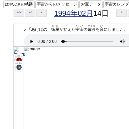
はやぶさの軌跡
宇宙からのメッセージ
お宝データ
宇宙カレンダ
1994年02月
14日
<<<
<<
<
>
えいせい
とら
うちゅう
でんぱ
おと
♪ 「あけぼの」
衛星
が
捉
えた
宇宙
の
電波
を
音
にしました。