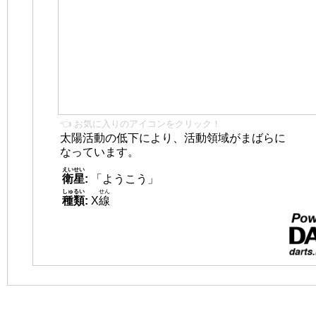
👈 お気に入りのアイコンをクリック！
太陽活動の低下により、活動領域がまばらに
なっています。
えいせい
衛星
:
「ようこう」
しゅるい
せん
種類
:
X
線