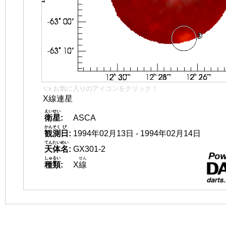
👈 お気に入りのアイコンをクリック！
X線連星
えいせい
衛星
:
ASCA
かんそく
び
観測
日
:
1994年02月13日 - 1994年02月14日
てんたいめい
天体名
:
GX301-2
しゅるい
せん
種類
:
X
線