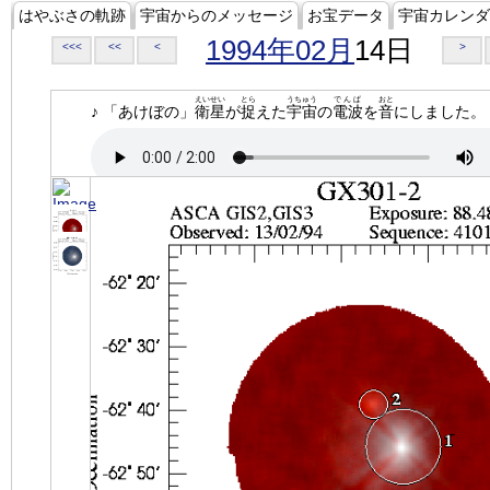
はやぶさの軌跡
宇宙からのメッセージ
お宝データ
宇宙カレンダ
1994年02月
14日
<<<
<<
<
>
えいせい
とら
うちゅう
でんぱ
おと
♪ 「あけぼの」
衛星
が
捉
えた
宇宙
の
電波
を
音
にしました。