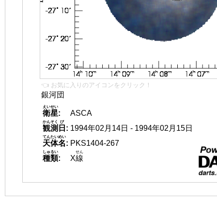
👈 お気に入りのアイコンをクリック！
銀河団
えいせい
衛星
:
ASCA
かんそく
び
観測
日
:
1994年02月14日 - 1994年02月15日
てんたいめい
天体名
:
PKS1404-267
しゅるい
せん
種類
:
X
線