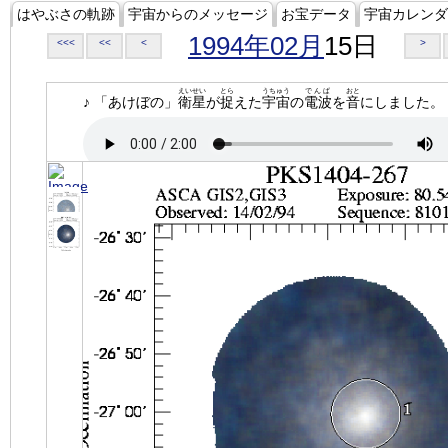
はやぶさの軌跡
宇宙からのメッセージ
お宝データ
宇宙カレンダ
1994年02月
15日
<<<
<<
<
>
えいせい
とら
うちゅう
でんぱ
おと
♪ 「あけぼの」
衛星
が
捉
えた
宇宙
の
電波
を
音
にしました。