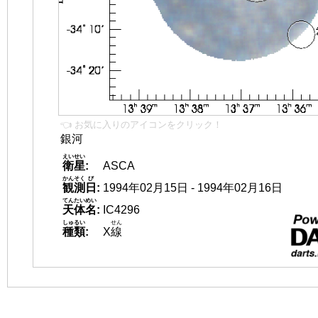
👈 お気に入りのアイコンをクリック！
銀河
えいせい
衛星
:
ASCA
かんそく
び
観測
日
:
1994年02月15日 - 1994年02月16日
てんたいめい
天体名
:
IC4296
しゅるい
せん
種類
:
X
線