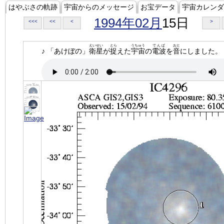
はやぶさの軌跡
宇宙からのメッセージ
お宝データ
宇宙カレンダ
1994年02月
15日
<<<
<<
<
>
えいせい
とら
うちゅう
でんぱ
おと
♪ 「あけぼの」
衛星
が
捉
えた
宇宙
の
電波
を
音
にしました。