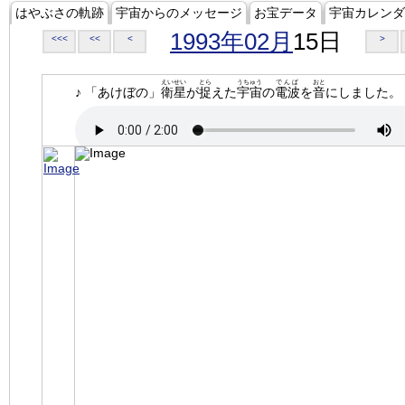
はやぶさの軌跡
宇宙からのメッセージ
お宝データ
宇宙カレンダ
1993年02月
15日
<<<
<<
<
>
えいせい
とら
うちゅう
でんぱ
おと
♪ 「あけぼの」
衛星
が
捉
えた
宇宙
の
電波
を
音
にしました。