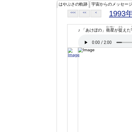
はやぶさの軌跡
宇宙からのメッセー
1993
<<<
<<
<
えいせい
とら
♪ 「あけぼの」
衛星
が
捉
えた