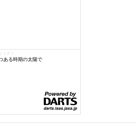
リック！
つある時期の太陽で