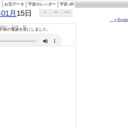
ジ
お宝データ
宇宙カレンダー
宇宙 xR
年01月
15日
>
>>
>>>
…☞Engli
うちゅう
でんぱ
おと
宇宙
の
電波
を
音
にしました。