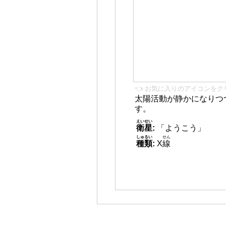
👈 お気に入りのアイコンをク
太陽活動が静かになりつ
す。
えいせい
衛星
:
「ようこう」
しゅるい
せん
種類
:
X
線