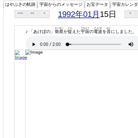
はやぶさの軌跡
宇宙からのメッセージ
お宝データ
宇宙カレンダ
1992年01月
15日
<<<
<<
<
>
えいせい
とら
うちゅう
でんぱ
おと
♪ 「あけぼの」
衛星
が
捉
えた
宇宙
の
電波
を
音
にしました。