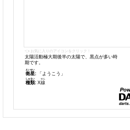
👈 お気に入りのアイコンをクリック！
太陽活動極大期後半の太陽で、黒点が多い時
期です。
えいせい
衛星
:
「ようこう」
しゅるい
せん
種類
:
X
線