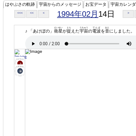
はやぶさの軌跡
宇宙からのメッセージ
お宝データ
宇宙カレンダ
1994年02月
14日
<<<
<<
<
>
えいせい
とら
うちゅう
でんぱ
おと
♪ 「あけぼの」
衛星
が
捉
えた
宇宙
の
電波
を
音
にしました。