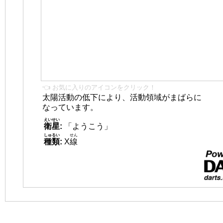
👈 お気に入りのアイコンをクリック！
太陽活動の低下により、活動領域がまばらに
なっています。
えいせい
衛星
:
「ようこう」
しゅるい
せん
種類
:
X
線