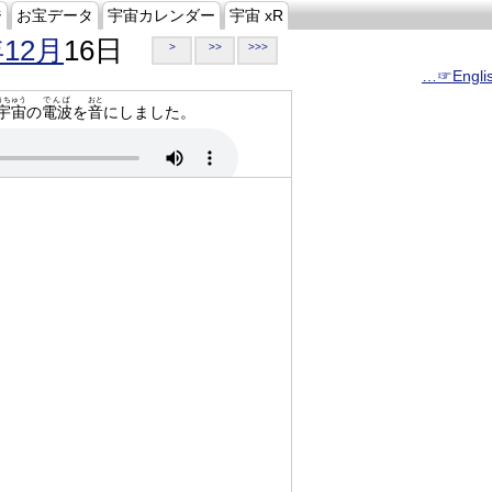
ジ
お宝データ
宇宙カレンダー
宇宙 xR
年12月
16日
>
>>
>>>
…☞Engli
うちゅう
でんぱ
おと
宇宙
の
電波
を
音
にしました。