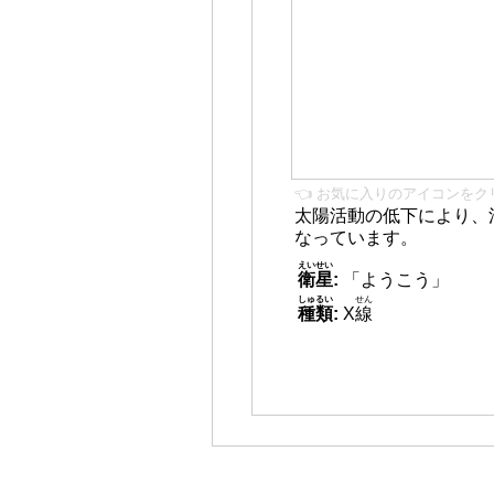
👈 お気に入りのアイコンをク
太陽活動の低下により、
なっています。
えいせい
衛星
:
「ようこう」
しゅるい
せん
種類
:
X
線