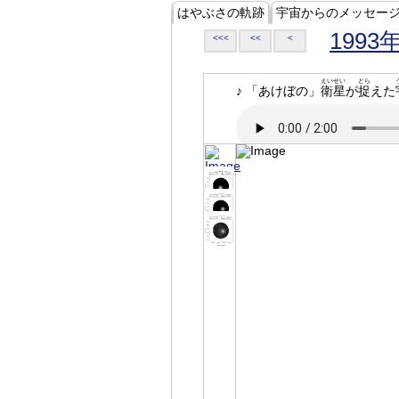
はやぶさの軌跡
宇宙からのメッセー
1993
<<<
<<
<
えいせい
とら
♪ 「あけぼの」
衛星
が
捉
えた