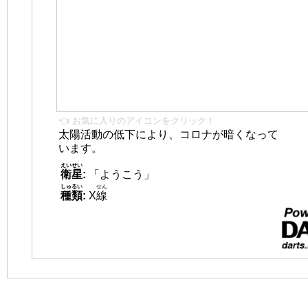
👈 お気に入りのアイコンをクリック！
太陽活動の低下により、コロナが暗くなって
います。
えいせい
衛星
:
「ようこう」
しゅるい
せん
種類
:
X
線