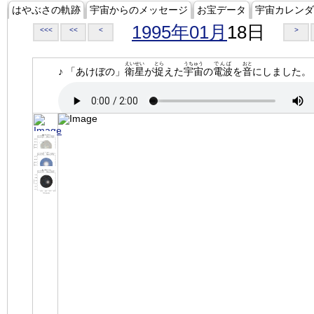
はやぶさの軌跡
宇宙からのメッセージ
お宝データ
宇宙カレンダ
1995年01月
18日
<<<
<<
<
>
えいせい
とら
うちゅう
でんぱ
おと
♪ 「あけぼの」
衛星
が
捉
えた
宇宙
の
電波
を
音
にしました。